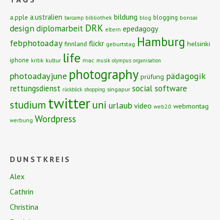
bildung
a.ustralien
a.pple
blogging
bibliothek
blog
bonsai
barcamp
DRK
design
diplomarbeit
epedagogy
eltern
Hamburg
febphotoaday
flickr
helsinki
finnland
geburtstag
life
iphone
kritik
kultur
mac
musik
olympus
organisation
photography
photoadayjune
pädagogik
prüfung
social software
rettungsdienst
singapur
rückblick
shopping
twitter
studium
uni
urlaub
video
webmontag
web2.0
Wordpress
werbung
DUNSTKREIS
Alex
Cathrin
Christina