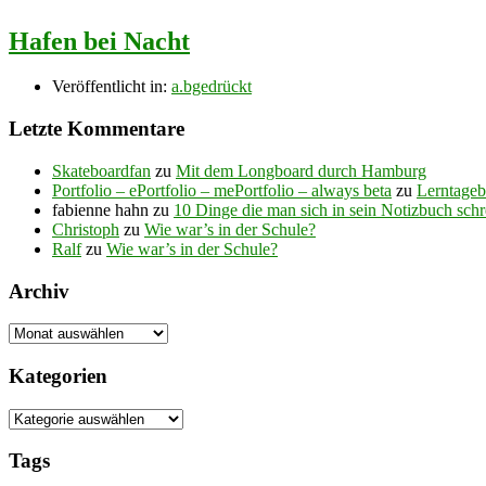
Hafen bei Nacht
Veröffentlicht in:
a.bgedrückt
Letzte Kommentare
Skateboardfan
zu
Mit dem Longboard durch Hamburg
Portfolio – ePortfolio – mePortfolio – always beta
zu
Lerntageb
fabienne hahn
zu
10 Dinge die man sich in sein Notizbuch sch
Christoph
zu
Wie war’s in der Schule?
Ralf
zu
Wie war’s in der Schule?
Archiv
Archiv
Kategorien
Kategorien
Tags