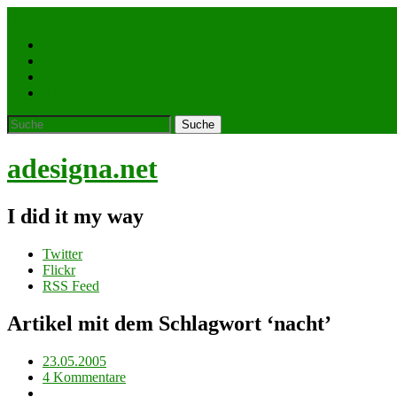
Home
Menü
Leben
Photographie
WordPress
About
adesigna.net
I did it my way
Twitter
Flickr
RSS Feed
Artikel mit dem Schlagwort ‘
nacht
’
23.05.2005
4 Kommentare