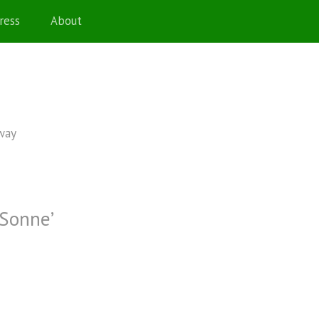
ress
About
 way
Sonne
’