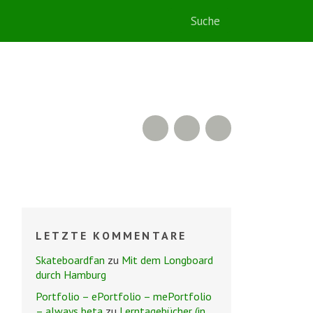
RSS Feed
Flickr
Twitter
LETZTE KOMMENTARE
Skateboardfan
zu
Mit dem Longboard
durch Hamburg
Portfolio – ePortfolio – mePortfolio
– always beta
zu
Lerntagebücher (in