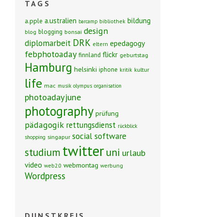
TAGS
bildung
a.ustralien
a.pple
bibliothek
barcamp
design
blogging
blog
bonsai
DRK
diplomarbeit
epedagogy
eltern
febphotoaday
flickr
finnland
geburtstag
Hamburg
helsinki
iphone
kritik
kultur
life
mac
musik
olympus
organisation
photoadayjune
photography
prüfung
pädagogik
rettungsdienst
rückblick
social software
singapur
shopping
twitter
studium
uni
urlaub
video
webmontag
web2.0
werbung
Wordpress
DUNSTKREIS