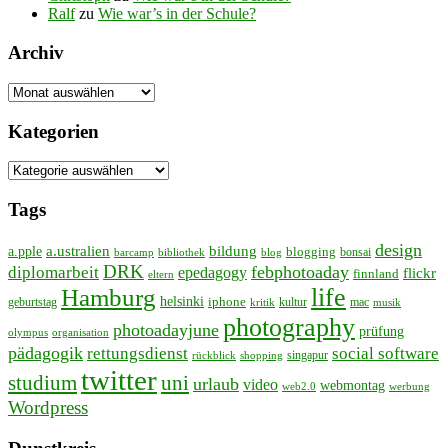
Ralf
zu
Wie war’s in der Schule?
Archiv
Archiv
Kategorien
Kategorien
Tags
design
bildung
a.ustralien
a.pple
blogging
bonsai
bibliothek
blog
barcamp
DRK
febphotoaday
diplomarbeit
epedagogy
flickr
finnland
eltern
life
Hamburg
helsinki
iphone
geburtstag
kultur
mac
kritik
musik
photography
photoadayjune
prüfung
olympus
organisation
pädagogik
rettungsdienst
social software
singapur
rückblick
shopping
twitter
studium
uni
urlaub
video
webmontag
web2.0
werbung
Wordpress