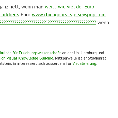
anz nett, wenn man
weiss wie viel der Euro
Children’s
Euro
www.chicagobearsjerseyspop.com
??????????????????????”???????????????????????
wenn
kultät für Erziehungswissenschaft
an der Uni Hamburg und
ign Visual Knowledge Building
. Mittlerweile ist er Studienrat
lstein. Er interessiert sich ausserdem für
Visualisierung
,
.