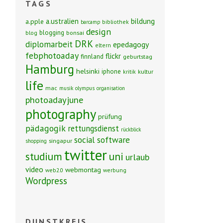
TAGS
bildung
a.ustralien
a.pple
bibliothek
barcamp
design
blogging
blog
bonsai
DRK
diplomarbeit
epedagogy
eltern
febphotoaday
flickr
finnland
geburtstag
Hamburg
helsinki
iphone
kritik
kultur
life
mac
musik
olympus
organisation
photoadayjune
photography
prüfung
pädagogik
rettungsdienst
rückblick
social software
singapur
shopping
twitter
studium
uni
urlaub
video
webmontag
web2.0
werbung
Wordpress
DUNSTKREIS