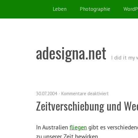
Leben
Photographie
WordP
adesigna.net
I did it my
30.07.2004
Kommentare deaktiviert
Zeitverschiebung und We
In Australien
fliegen
gibt es verschiede
zu unserer Zeit bewirken.