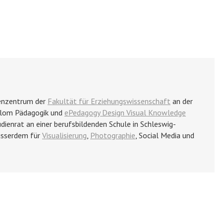
ienzentrum der
Fakultät für Erziehungswissenschaft
an der
plom Pädagogik und
ePedagogy Design Visual Knowledge
tudienrat an einer berufsbildenden Schule in Schleswig-
ausserdem für
Visualisierung
,
Photographie
, Social Media und