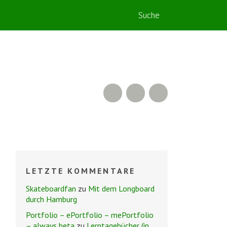
RSS Feed
Flickr
Twitter
LETZTE KOMMENTARE
Skateboardfan
zu
Mit dem Longboard
durch Hamburg
Portfolio – ePortfolio – mePortfolio
– always beta
zu
Lerntagebücher (in