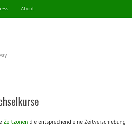
ress
About
 way
chselkurse
ne
Zeitzonen
die entsprechend eine Zeitverschiebung