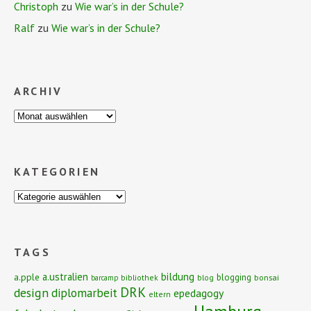
Christoph
zu
Wie war’s in der Schule?
Ralf
zu
Wie war’s in der Schule?
ARCHIV
KATEGORIEN
TAGS
bildung
a.ustralien
a.pple
blogging
bibliothek
blog
bonsai
barcamp
DRK
design
diplomarbeit
epedagogy
eltern