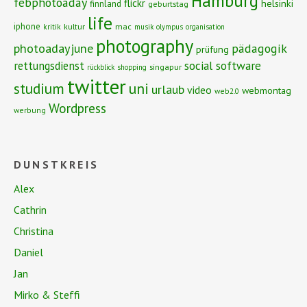
Hamburg
febphotoaday
flickr
helsinki
finnland
geburtstag
life
iphone
kritik
kultur
mac
musik
olympus
organisation
photography
photoadayjune
pädagogik
prüfung
social software
rettungsdienst
singapur
rückblick
shopping
twitter
studium
uni
urlaub
video
webmontag
web2.0
Wordpress
werbung
DUNSTKREIS
Alex
Cathrin
Christina
Daniel
Jan
Mirko & Steffi